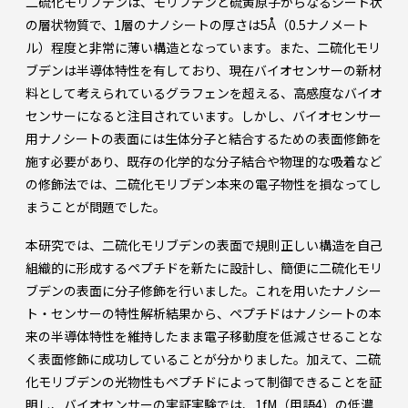
二硫化モリブデンは、モリブデンと硫黄原子からなるシート状
の層状物質で、1層のナノシートの厚さは5Å（0.5ナノメート
ル）程度と非常に薄い構造となっています。また、二硫化モリ
ブデンは半導体特性を有しており、現在バイオセンサーの新材
料として考えられているグラフェンを超える、高感度なバイオ
センサーになると注目されています。しかし、バイオセンサー
用ナノシートの表面には生体分子と結合するための表面修飾を
施す必要があり、既存の化学的な分子結合や物理的な吸着など
の修飾法では、二硫化モリブデン本来の電子物性を損なってし
まうことが問題でした。
本研究では、二硫化モリブデンの表面で規則正しい構造を自己
組織的に形成するペプチドを新たに設計し、簡便に二硫化モリ
ブデンの表面に分子修飾を行いました。これを用いたナノシー
ト・センサーの特性解析結果から、ペプチドはナノシートの本
来の半導体特性を維持したまま電子移動度を低減させることな
く表面修飾に成功していることが分かりました。加えて、二硫
化モリブデンの光物性もペプチドによって制御できることを証
明し、バイオセンサーの実証実験では、1fM（用語4）の低濃