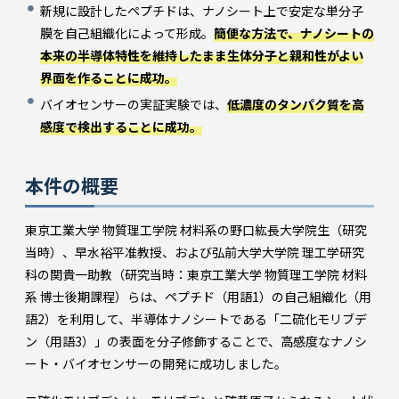
新規に設計したペプチドは、ナノシート上で安定な単分子
膜を自己組織化によって形成。
簡便な方法で、ナノシートの
本来の半導体特性を維持したまま生体分子と親和性がよい
界面を作ることに成功。
バイオセンサーの実証実験では、
低濃度のタンパク質を高
感度で検出することに成功。
本件の概要
東京工業大学 物質理工学院 材料系の野口紘長大学院生（研究
当時）、早水裕平准教授、および弘前大学大学院 理工学研究
科の関貴一助教（研究当時：東京工業大学 物質理工学院 材料
系 博士後期課程）らは、ペプチド（用語1）の自己組織化（用
語2）を利用して、半導体ナノシートである「二硫化モリブデ
ン（用語3）」の表面を分子修飾することで、高感度なナノシ
ート・バイオセンサーの開発に成功しました。