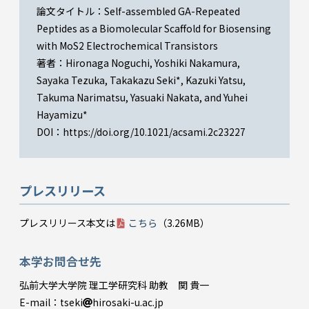
論文タイトル：Self-assembled GA-Repeated
Peptides as a Biomolecular Scaffold for Biosensing
with MoS2 Electrochemical Transistors
著者：Hironaga Noguchi, Yoshiki Nakamura,
Sayaka Tezuka, Takakazu Seki*, Kazuki Yatsu,
Takuma Narimatsu, Yasuaki Nakata, and Yuhei
Hayamizu*
DOI：https://doi.org/10.1021/acsami.2c23227
プレスリリース
プレスリリース本文は
こちら
（3.26MB）
本学お問合せ先
弘前大学大学院 理工学研究科 助教 関 貴一
E-mail：tseki
hirosaki-u.ac.jp