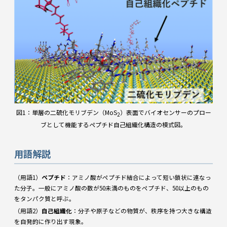
図1：単層の二硫化モリブデン（MoS
）表面でバイオセンサーのプロー
2
ブとして機能するペプチド自己組織化構造の模式図。
用語解説
（用語1）
ペプチド
：アミノ酸がペプチド結合によって短い鎖状に連なっ
た分子。一般にアミノ酸の数が50未満のものをペプチド、50以上のもの
をタンパク質と呼ぶ。
（用語2）
自己組織化
：分子や原子などの物質が、秩序を持つ大きな構造
を自発的に作り出す現象。