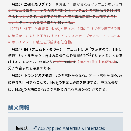
（用語3）
二硫化モリブデン
：
炭素原子一層からなるグラフェンをシリコ
ン基板上に設置し、その両端の電極からグラフェンの電気伝導を計測で
きるトランジスタ。溶液中に設置した参照電極に電圧を印加すること
で、グラフェンの電気伝導を制御できる。
【2023.5.1修正】化学記号でMoS
と表され、1個のモリブデン原子が2個
2
の硫黄原子により上下からサンドイッチされたサブナノメートルレベル
の薄いナノシート構造を形成する化合物。
-15
（用語4）
fM（フェムト・モラー）
：フェムトは10
を示すので、1 fMは
-15
溶液1リットル当たりに含まれる分子の物質量が10
モルであることを意
味する。すなわち1 cc当たり
わずか600個強
【2023.5.1修正】60万個強
の
分子が含まれる濃度である。
（用語5）
トランジスタ構造
：3つの電極からなる。ゲート電極からMoS
2
に電界を印可することで、MoS
の電気伝導度を制御する。電気伝導度
2
は、MoS
の両端にある2つの電極に流れる電流から計測できる。
2
論文情報
掲載誌：
ACS Applied Materials & Interfaces