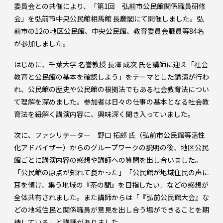
委員会との共催により、「第1回 弘前市公民館関係職員研修
会」を弘前市中央公民館相馬館 長慶閣にて開催しました。弘
前市の12の地区公民館、中央公民館、教育委員会職員等84名
が参加しました。
はじめに、千葉大学 名誉教授 長澤 成次 氏を講師に迎え「社会
教育と公民館の基本を確認しよう」をテーマとした講演が行わ
れ、公民館の歴史や公民館の根拠法でもある社会教育法につい
て理解を深めました。参加者は日々の仕事の基本となる社会教
育法を紐解く講演内容に、興味深く聞き入っていました。
次に、ファシリテーター 野口 拓郎 氏（弘前市公民館等活性
化アドバイザー）からのグループワークの説明の後、地区公民
館ごとに講演内容の感想や講師への質問を出し合いました。
「公民館の原点が知れて良かった」「公民館が地域住民の声に
耳を傾け、集う地域の『茶の間』を目指したい」などの感想が
全体共有されました。また講師からは「『弘前公民館大会』な
どの地域住民と関係職員が意見を出し合う場ができることを期
待している」と講評がありました。