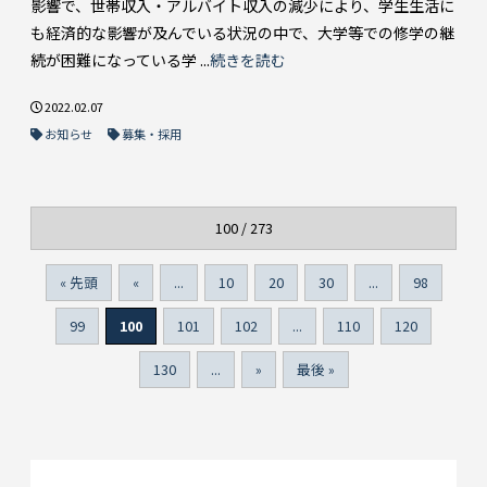
影響で、世帯収入・アルバイト収入の減少により、学生生活に
も経済的な影響が及んでいる状況の中で、大学等での修学の継
続が困難になっている学 ...
続きを読む
2022.02.07
お知らせ
募集・採用
100 / 273
« 先頭
«
...
10
20
30
...
98
99
100
101
102
...
110
120
130
...
»
最後 »