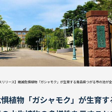
スリリース】絶滅危惧植物「ガシャモク」が生育する青森県つがる市の池が全
危惧植物「ガシャモク」が生育す