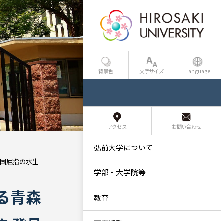
背景色
文字サイズ
Language
アクセス
お問い合わせ
弘前大学について
国屈指の水生
学部・大学院等
る青森
教育