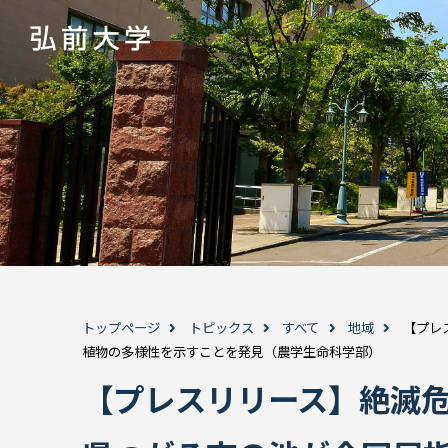
トップページ
トピックス
すべて
地域
【プレ
植物の多様性を示すことを発見（農学生命科学部）
【プレスリリース】絶滅