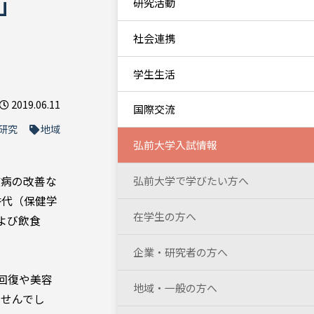
」
研究活動
社会連携
学生生活
2019.06.11
国際交流
研究
地域
弘前大学入試情報
慣病の改善な
弘前大学で学びたい方へ
香代（保健学
在学生の方へ
よび飲食
企業・研究者の方へ
回復や美容
地域・一般の方へ
ませんでし