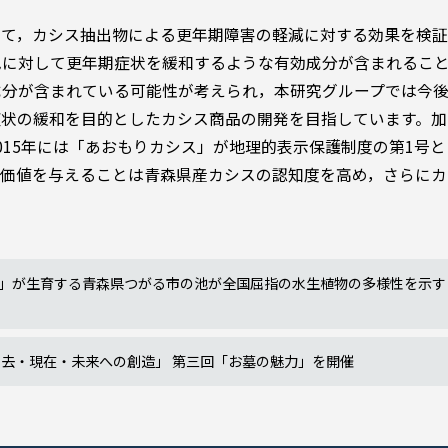
って，カシス抽出物による更年期障害の軽減に対する効果を検
包に対して更年期症状を緩和するような有効成分が含まれるこ
成分が含まれている可能性が考えられ，本研究グループでは今
状の緩和を目的としたカシス商品の開発を目指しています。加
015年には「あおもりカシス」が地理的表示保護制度の第1号
加価値を与えることは青森県産カシスの認知度を高め，さらにカ
」が生育する青森県つがる市の池が全国屈指の水生植物の多様性を示す
過去・現在・未来への創造」 第三回「お墓の魅力」を開催