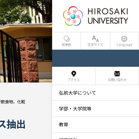
背景色
文字サイズ
Language
アクセス
お問い合わせ
弘前大学について
び飲食物，化粧
学部・大学院等
ス抽出
教育