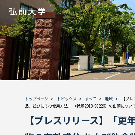
トップページ
トピックス
すべて
地域
【プレ
品，並びにその使用方法」 （特願2019-93226）の出願につ
【プレスリリース】「更