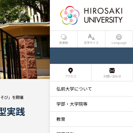
背景色
文字サイズ
Language
アクセス
お問い合わせ
弘前大学について
あそび」を開催
学部・大学院等
型実践
教育