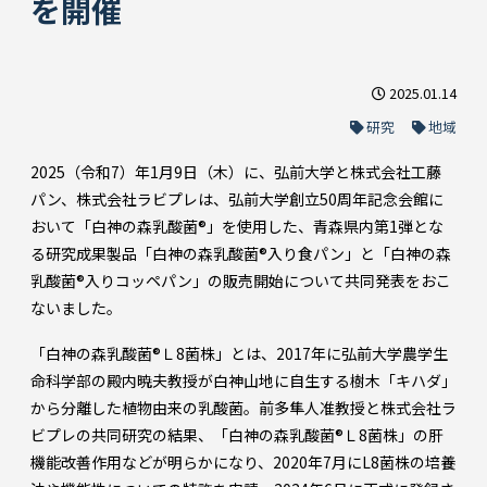
を開催
2025.01.14
研究
地域
2025（令和7）年1月9日（木）に、弘前大学と株式会社工藤
パン、株式会社ラビプレは、弘前大学創立50周年記念会館に
おいて「白神の森乳酸菌®」を使用した、青森県内第1弾とな
る研究成果製品「白神の森乳酸菌®入り食パン」と「白神の森
乳酸菌®入りコッペパン」の販売開始について共同発表をおこ
ないました。
「白神の森乳酸菌®Ｌ8菌株」とは、2017年に弘前大学農学生
命科学部の殿内暁夫教授が白神山地に自生する樹木「キハダ」
から分離した植物由来の乳酸菌。前多隼人准教授と株式会社ラ
ビプレの共同研究の結果、「白神の森乳酸菌®Ｌ8菌株」の肝
機能改善作用などが明らかになり、2020年7月にL8菌株の培養