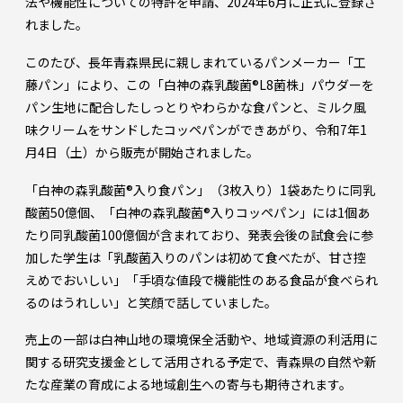
法や機能性についての特許を申請、2024年6月に正式に登録さ
れました。
このたび、長年青森県民に親しまれているパンメーカー「工
藤パン」により、この「白神の森乳酸菌®L8菌株」パウダーを
パン生地に配合したしっとりやわらかな食パンと、ミルク風
味クリームをサンドしたコッペパンができあがり、令和7年1
月4日（土）から販売が開始されました。
「白神の森乳酸菌®入り食パン」（3枚入り）1袋あたりに同乳
酸菌50億個、「白神の森乳酸菌®入りコッペパン」には1個あ
たり同乳酸菌100億個が含まれており、発表会後の試食会に参
加した学生は「乳酸菌入りのパンは初めて食べたが、甘さ控
えめでおいしい」「手頃な値段で機能性のある食品が食べられ
るのはうれしい」と笑顔で話していました。
売上の一部は白神山地の環境保全活動や、地域資源の利活用に
関する研究支援金として活用される予定で、青森県の自然や新
たな産業の育成による地域創生への寄与も期待されます。