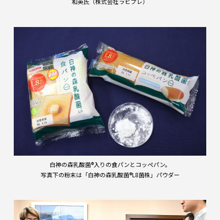
和英氏（株式会社ラビプレ）
白神の森乳酸菌®入りの食パンとコッペパン。
写真下の粉末は「白神の森乳酸菌®L8菌株」パウダー