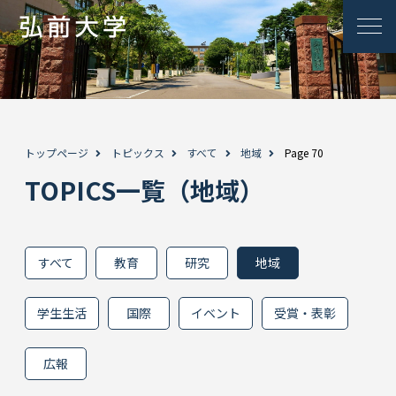
トップページ
トピックス
すべて
地域
Page 70
TOPICS一覧（地域）
すべて
教育
研究
地域
学生生活
国際
イベント
受賞・表彰
広報