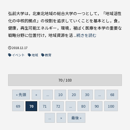
弘前大学は，北東北地域の総合大学の一つとして，「地域活性
化の中核的拠点」の役割を追求していくことを基本とし，食，
健康，再生可能エネルギー，環境，被ばく医療を本学の重要な
戦略分野に位置付け，地域資源を活 ...
続きを読む
2018.12.17
イベント
地域
教育
70 / 103
« 先頭
«
...
10
20
30
...
68
69
70
71
72
...
80
90
100
...
»
最後 »