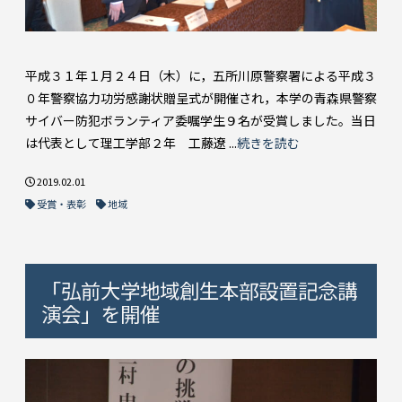
平成３１年１月２４日（木）に，五所川原警察署による平成３
０年警察協力功労感謝状贈呈式が開催され，本学の青森県警察
サイバー防犯ボランティア委嘱学生９名が受賞しました。当日
は代表として理工学部２年 工藤遼 ...
続きを読む
2019.02.01
受賞・表彰
地域
「弘前大学地域創生本部設置記念講
演会」を開催