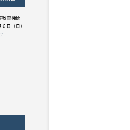
等教育機関
月６日（日）
む