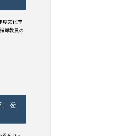
7年度文化庁
，指導教員の
流」を
かるＦＤ・