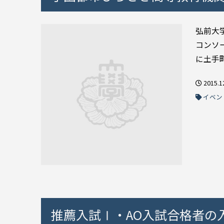
弘前大
コンソ
に土手町
2015.1
イベン
推薦入試Ⅰ・AO入試合格者の