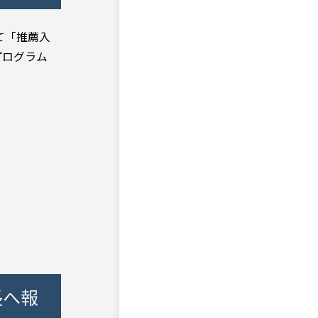
て「推薦入
プログラム
長へ報