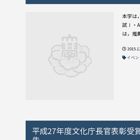
本学は
試Ⅰ・
は，推薦
2015.1
イベン
平成27年度文化庁長官表彰受