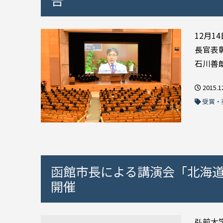
告
12月
長官表
石川善朗
2015.1
受賞・
函館市長による講演会「北海
開催
弘前大