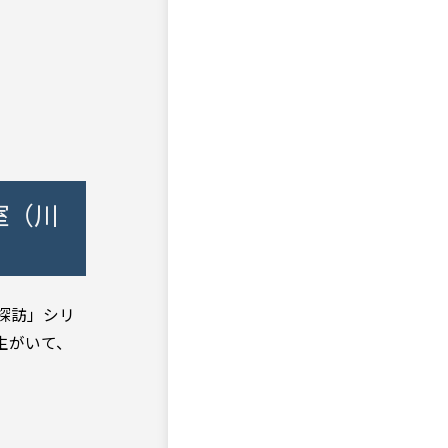
室（川
探訪」シリ
生がいて、