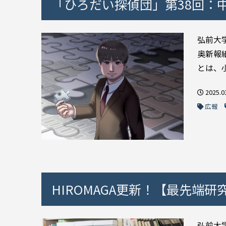
「ひろだい探偵団」第38回：中
弘前大
奥新報
とは、
2025.0
広報
HIROMAGA更新！【最先端研究
弘前大学