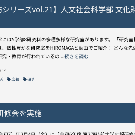
訪シリーズvol.21】人文社会科学部 文化
学には5学部8研究科の多種多様な研究室があります。 「研究室
は、個性豊かな研究室をHIROMAGAと動画でご紹介！ どんな先
究・教育が行われているの ...
続きを読む
2.19
活
広報
研究
研修会を実施
（令和7）年2月4日（金）に「令和6年度 第2回弘前大学広報研