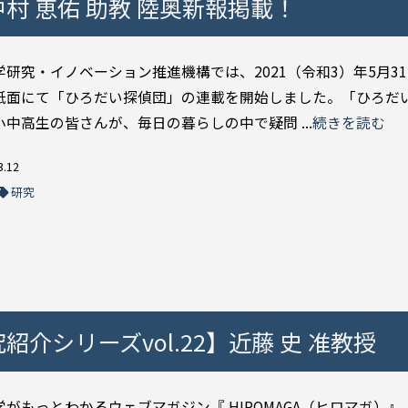
村 恵佑 助教 陸奥新報掲載！
学研究・イノベーション推進機構では、2021（令和3）年5月3
紙面にて「ひろだい探偵団」の連載を開始しました。「ひろだ
小中高生の皆さんが、毎日の暮らしの中で疑問 ...
続きを読む
3.12
研究
紹介シリーズvol.22】近藤 史 准教授
がもっとわかるウェブマガジン『 HIROMAGA（ヒロマガ）』