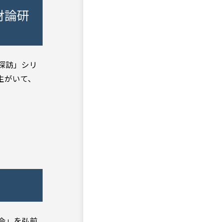
財論研
探訪」シリ
生がいて、
修会」を弘前