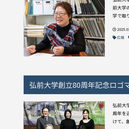
前大学
学で取り
2025.0
広報
弘前大学創立80周年記念ロゴ
弘前大
周年を
けて、創