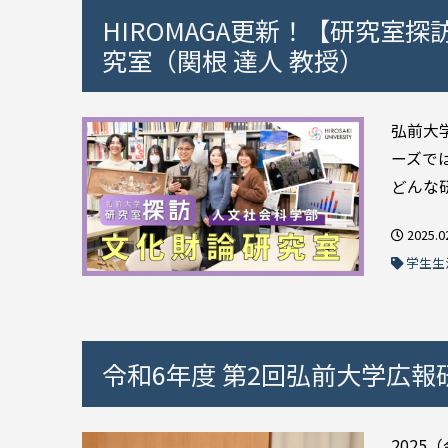
HIROMAGA更新！【研究室探
究室（関根 達人 教授）
弘前大
ーズで
どんな研
2025.0
学生生
令和6年度 第2回弘前大学広報
2025