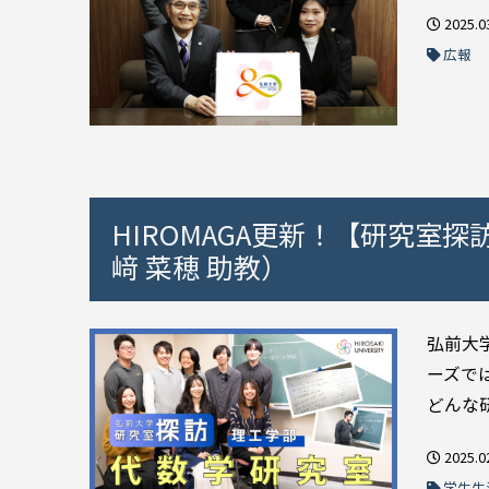
2025.0
広報
HIROMAGA更新！【研究室探
﨑 菜穂 助教）
弘前大
ーズで
どんな研
2025.0
学生生