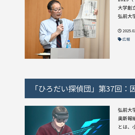
大学創
弘前大学
2025.0
広報
「ひろだい探偵団」第37回：因
弘前大
奥新報
とは、