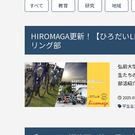
すべて
教育
研究
地域
HIROMAGA更新！【ひろだいL
リング部
弘前大学
生たち
部活紹介
2025.0
学生生