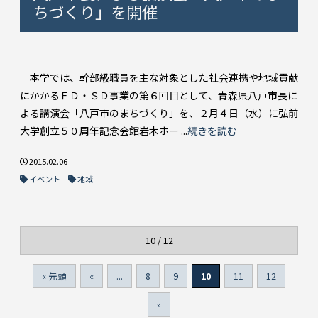
ちづくり」を開催
本学では、幹部級職員を主な対象とした社会連携や地域貢献
にかかるＦＤ・ＳＤ事業の第６回目として、青森県八戸市長に
よる講演会「八戸市のまちづくり」を、２月４日（水）に弘前
大学創立５０周年記念会館岩木ホー ...
続きを読む
2015.02.06
イベント
地域
10 / 12
« 先頭
«
...
8
9
10
11
12
»