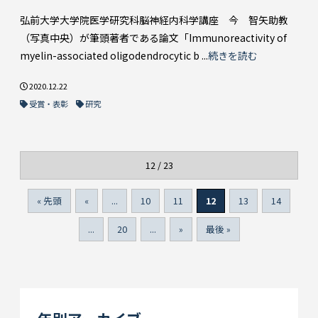
弘前大学大学院医学研究科脳神経内科学講座 今 智矢助教
（写真中央）が筆頭著者である論文「Immunoreactivity of
myelin-associated oligodendrocytic b ...
続きを読む
2020.12.22
受賞・表彰
研究
12 / 23
« 先頭
«
...
10
11
12
13
14
...
20
...
»
最後 »