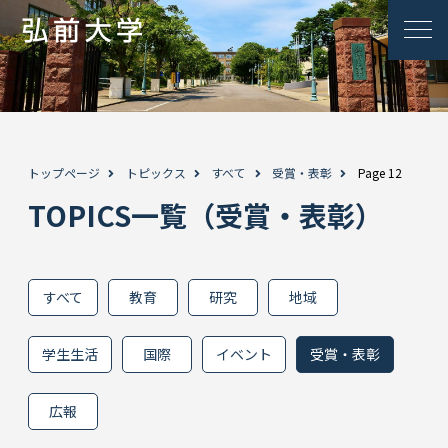
トップページ
トピックス
すべて
受賞・表彰
Page 12
TOPICS一覧（受賞・表彰）
すべて
教育
研究
地域
学生生活
国際
イベント
受賞・表彰
広報