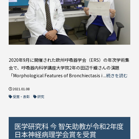
2020年9月に開催された欧州呼吸器学会（ERS）の年次学術集
会で、呼吸器内科学講座大学院2年の田辺千織さんの演題
「Morphological Features of Bronchiectasis i ...
続きを読む
2021.01.08
受賞・表彰
研究
医学研究科 今 智矢助教が令和2年度
日本神経病理学会賞を受賞