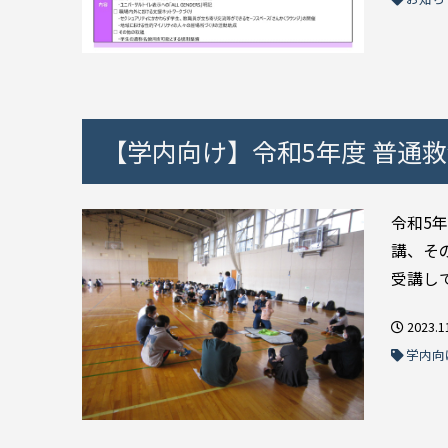
【学内向け】令和5年度 普通
令和5
講、そ
受講して
2023.1
学内向