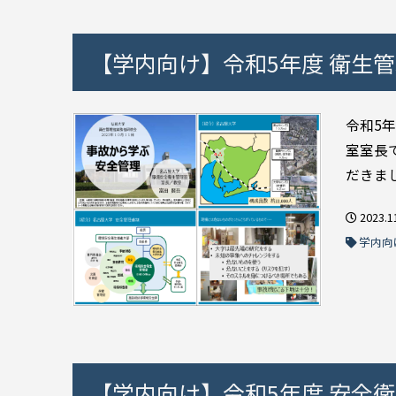
【学内向け】令和5年度 衛生
令和5
室室長
だきまし
2023.1
学内向
【学内向け】令和5年度 安全