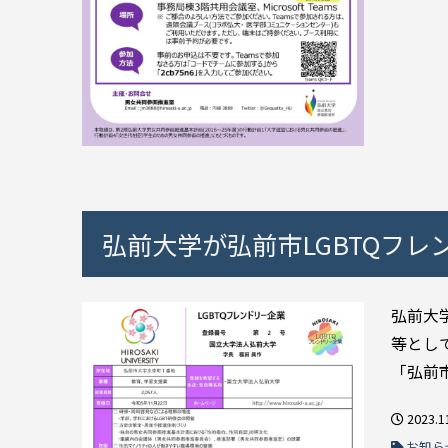
弘前大学が弘前市LGBTQフ
弘前大
等とし
「弘前市
2023.1
お知ら