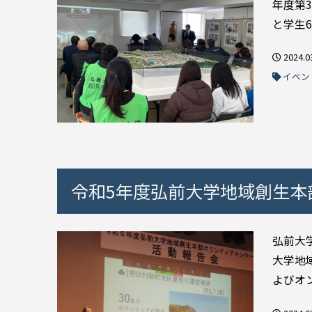
年度第
と学生6
2024.0
イベン
令和5年度弘前大学地域創生本
弘前大
大学地
よびオ