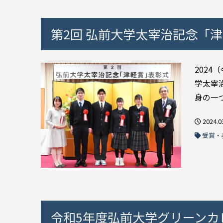
第2回 弘前大学太宰治記念「
202
学太宰
身の一つ
2024.0
受賞・
令和5年度弘前大学グリーンカ