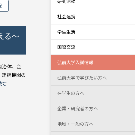
研究活動
報
社会連携
学生生活
える～
国際交流
弘前大学入試情報
自治体、金
、連携機関の
弘前大学で学びたい方へ
読む
在学生の方へ
企業・研究者の方へ
地域・一般の方へ