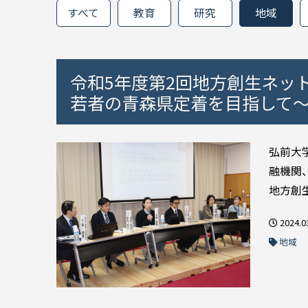
すべて
教育
研究
地域
令和5年度第2回地方創生ネッ
若者の青森県定着を目指して～
弘前大
融機関
地方創
2024.0
地域