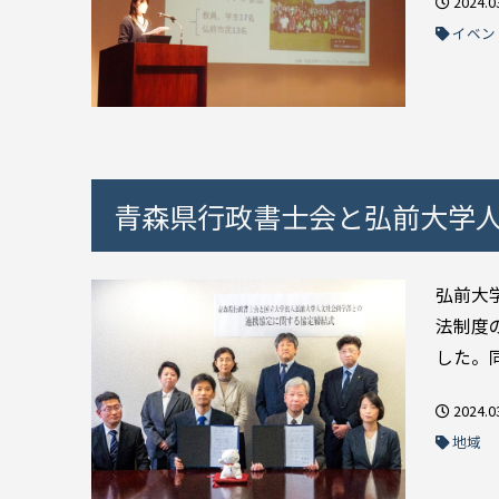
2024.0
イベン
青森県行政書士会と弘前大学
弘前大
法制度
した。同
2024.0
地域