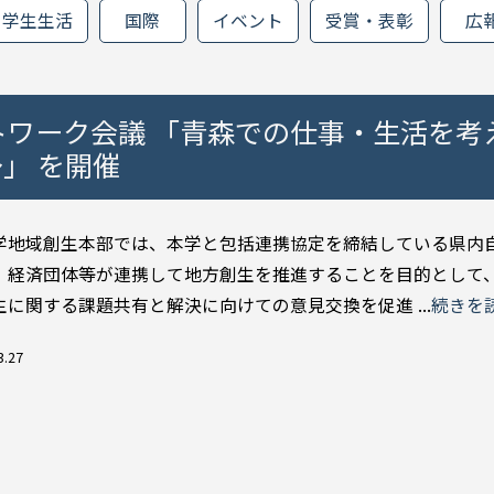
学生生活
国際
イベント
受賞・表彰
広
トワーク会議 「青森での仕事・生活を考
」 を開催
学地域創生本部では、本学と包括連携協定を締結している県内
、経済団体等が連携して地方創生を推進することを目的として
生に関する課題共有と解決に向けての意見交換を促進 ...
続きを
3.27