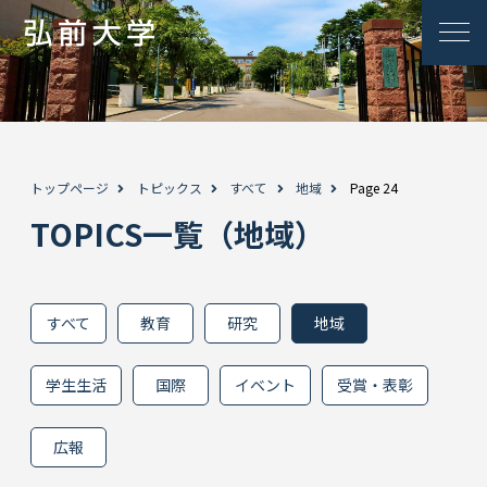
トップページ
トピックス
すべて
地域
Page 24
TOPICS一覧（地域）
すべて
教育
研究
地域
学生生活
国際
イベント
受賞・表彰
広報