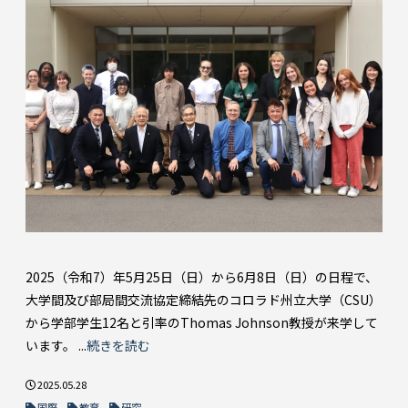
2025（令和7）年5月25日（日）から6月8日（日）の日程で、
大学間及び部局間交流協定締結先のコロラド州立大学（CSU）
から学部学生12名と引率のThomas Johnson教授が来学して
います。 ...
続きを読む
2025.05.28
国際
教育
研究