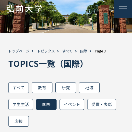
トップページ
トピックス
すべて
国際
Page 3
TOPICS一覧（国際）
すべて
教育
研究
地域
学生生活
国際
イベント
受賞・表彰
広報