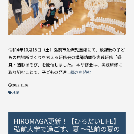
令和4年10月15日（土）弘前市船沢児童館にて、放課後の子ど
もの居場所づくりを考える研修会の講師訪問型実践研修「感
覚・造形あそび」を開催しました。 本研修会は、実践研修に
取り組むことで、子どもの発達 ...
続きを読む
2022.11.02
地域
HIROMAGA更新！【ひろだいLIFE】
弘前大学で過ごす、夏 ～弘前の夏の