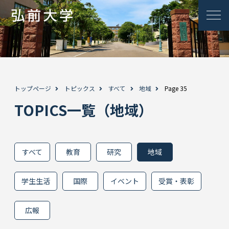
トップページ
トピックス
すべて
地域
Page 35
TOPICS一覧（地域）
すべて
教育
研究
地域
学生生活
国際
イベント
受賞・表彰
広報