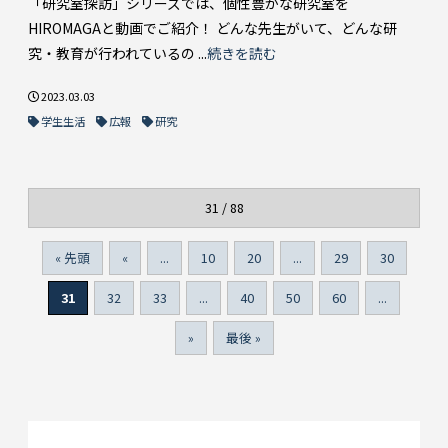
「研究室探訪」シリーズでは、個性豊かな研究室を
HIROMAGAと動画でご紹介！ どんな先生がいて、どんな研
究・教育が行われているの ...
続きを読む
2023.03.03
学生生活
広報
研究
31 / 88
« 先頭
«
...
10
20
...
29
30
31
32
33
...
40
50
60
...
»
最後 »