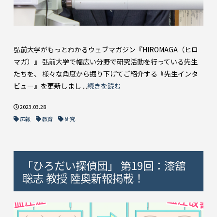
弘前大学がもっとわかるウェブマガジン『HIROMAGA（ヒロ
マガ）』 弘前大学で幅広い分野で研究活動を行っている先生
たちを、 様々な角度から掘り下げてご紹介する『先生インタ
ビュー』を更新しまし ...
続きを読む
2023.03.28
広報
教育
研究
「ひろだい探偵団」 第19回：漆舘
聡志 教授 陸奥新報掲載！