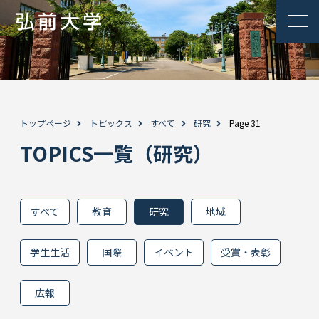
トップページ
トピックス
すべて
研究
Page 31
TOPICS一覧（研究）
すべて
教育
研究
地域
学生生活
国際
イベント
受賞・表彰
広報