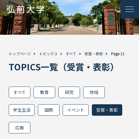
トップページ
トピックス
すべて
受賞・表彰
Page 11
TOPICS一覧（受賞・表彰）
すべて
教育
研究
地域
学生生活
国際
イベント
受賞・表彰
広報