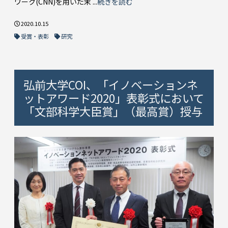
ワーク(CNN)を用いた末 ...
続きを読む
2020.10.15
受賞・表彰
研究
弘前大学COI、「イノベーションネ
ットアワード2020」表彰式において
「文部科学大臣賞」（最高賞）授与