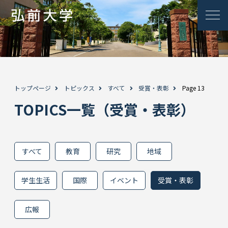
トップページ
トピックス
すべて
受賞・表彰
Page 13
TOPICS一覧（受賞・表彰）
すべて
教育
研究
地域
学生生活
国際
イベント
受賞・表彰
広報