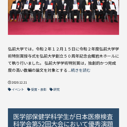
弘前大学では，令和２年１２月１５日に令和２年度弘前大学学
術特別賞授与式を弘前大学創立５０周年記念会館岩木ホールに
て執り行いました。 弘前大学学術特別賞は，独創的かつ完成
度の高い数編の論文を対象とする ...
続きを読む
2020.12.21
イベント
受賞・表彰
研究
医学部保健学科学生が日本医療検査
科学会第52回大会において優秀演題