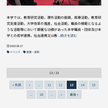
本学では，教育研究活動，課外活動の振興，医療活動，教育研
究支援活動，大学改革の推進，社会活動，職員の模範となるよ
うな活動等において顕著な功績があった本学職員・団体及び本
学との産学連携，社会連携又は教 ...
続きを読む
2020.06.17
イベント
受賞・表彰
13 / 23
« 先頭
«
...
11
12
13
14
15
...
20
...
»
最後 »