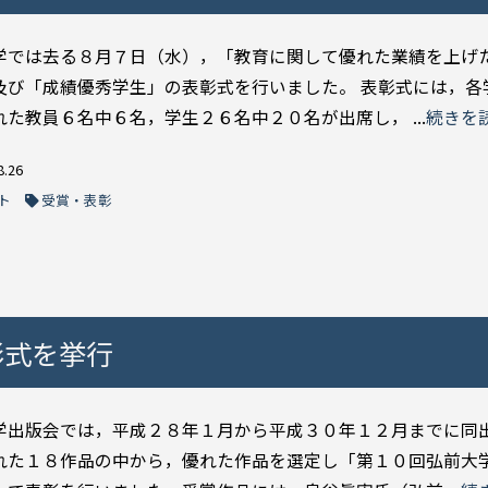
学では去る８月７日（水），「教育に関して優れた業績を上げ
及び「成績優秀学生」の表彰式を行いました。 表彰式には，各
れた教員６名中６名，学生２６名中２０名が出席し， ...
続きを
8.26
ト
受賞・表彰
彰式を挙行
学出版会では，平成２８年１月から平成３０年１２月までに同
れた１８作品の中から，優れた作品を選定し「第１０回弘前大