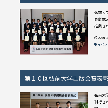
弘前大
表彰式
推薦さ
2019.0
イベン
第１０回弘前大学出版会賞表
弘前大
刊行さ