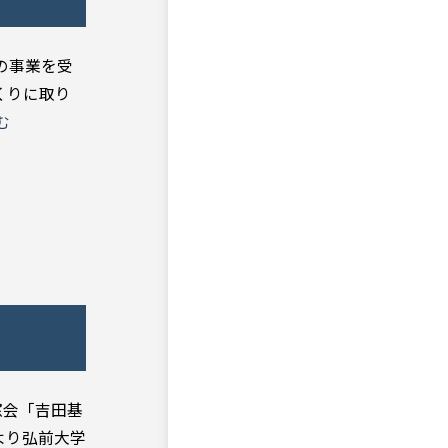
の事業を受
くりに取り
む
窓会「吉田基
より弘前大学