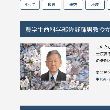
すべて
教育
研究
地域
農学生命科学部佐野輝男教授が
このた
士院賞
の機関
2020.0
受賞・