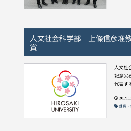
人文社会科学部 上條信彦准教
賞
人文社
記念尖
代表する
2019.1
受賞・