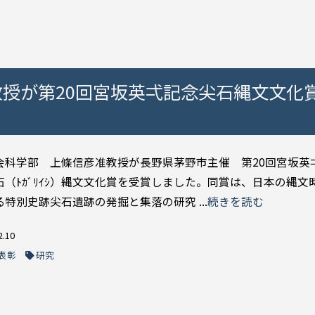
授が第20回宮坂英弌記念尖石縄文文化
会科学部 上條信彦准教授が長野県茅野市主催 第20回宮坂英弌（
石（ﾄｶﾞﾘｲｼ）縄文文化賞を受賞しました。同賞は、日本の縄文
特別史跡尖石遺跡の発掘と集落の研究 ...
続きを読む
2.10
表彰
研究