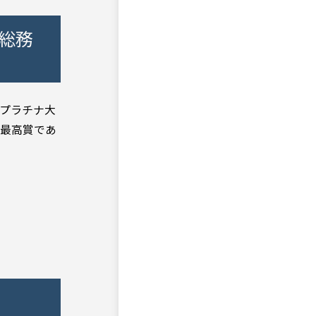
総務
回プラチナ大
が最高賞であ