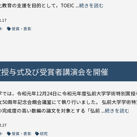
教育の支援を目的として，TOEIC ...
続きを読む
1.17
ト
受賞・表彰
賞授与式及び受賞者講演会を開催
学では，令和元年12月24日に令和元年度弘前大学学術特別賞授
立50周年記念会館会議室にて執り行いました。 弘前大学学術
つ完成度の高い数編の論文を対象とする「弘前 ...
続きを読む
2.27
ト
受賞・表彰
研究