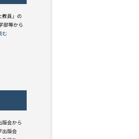
た教員」の
学部等から
読む
出版会から
学出版会