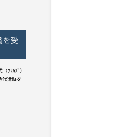
賞を受
ﾌｻｶｽﾞ）
時代遺跡を