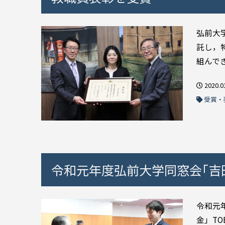
弘前大
託し，
組んでき
2020.0
受賞・
令和元年度弘前大学同窓会｢吉田
令和元
金」T