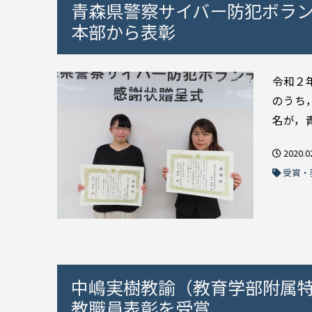
青森県警察サイバー防犯ボラ
本部から表彰
令和２
のうち
名が，
2020.0
受賞・
中嶋実樹教諭（教育学部附属
教職員表彰を受賞