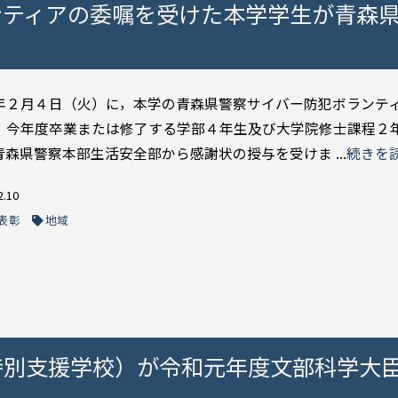
ンティアの委嘱を受けた本学学生が青森
年２月４日（火）に，本学の青森県警察サイバー防犯ボランテ
，今年度卒業または修了する学部４年生及び大学院修士課程２
青森県警察本部生活安全部から感謝状の授与を受けま ...
続きを
2.10
表彰
地域
特別支援学校）が令和元年度文部科学大