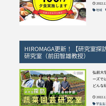
2022.1
地域
HIROMAGA更新！【研究室探
研究室（前田智雄教授）
弘前大
ーズで
どんな研
2022.1
学生生