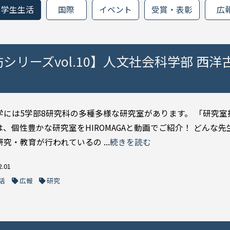
学生生活
国際
イベント
受賞・表彰
広
訪シリーズvol.10】人文社会科学部 西洋
学には5学部8研究科の多種多様な研究室があります。 「研究室
は、個性豊かな研究室をHIROMAGAと動画でご紹介！ どんな先
究・教育が行われているの ...
続きを読む
2.01
活
広報
研究