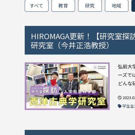
すべて
教育
研究
地域
HIROMAGA更新！【研究室探
研究室（今井正浩教授）
弘前大
ーズで
どんな研
2023.0
学生生