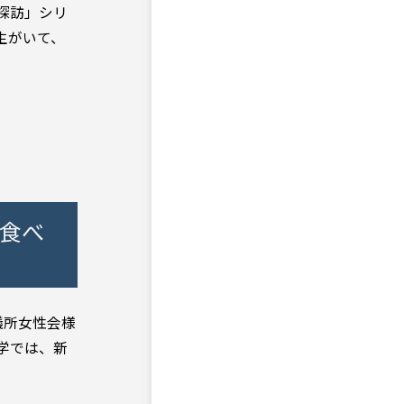
探訪」シリ
生がいて、
～食べ
議所女性会様
大学では、新