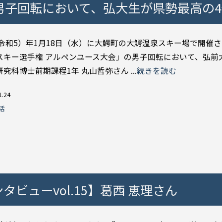
」男子回転において、弘大生が県勢最高の
（令和5）年1月18日（水）に大鰐町の大鰐温泉スキー場で開催され
スキー選手権 アルペンユース大会」の男子回転において、弘前
究科博士前期課程1年 丸山哲弥さん ...
続きを読む
1.24
活
タビューvol.15】葛西 恵理さん