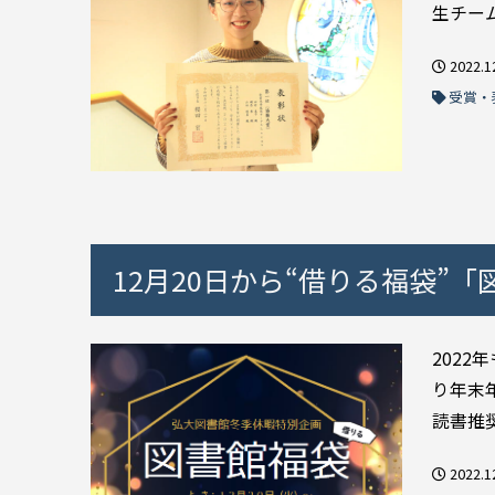
生チーム
2022.1
受賞・
12月20日から“借りる福袋”
202
り年末
読書推奨
2022.1