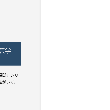
園芸学
探訪」シリ
生がいて、