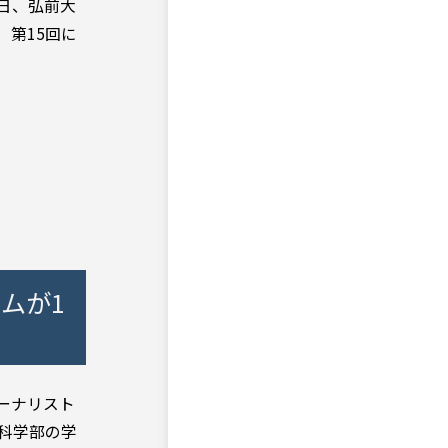
本日、弘前大
 第15回に
ムが1
ャーナリスト
会科学部の学