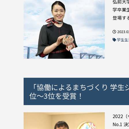
弘前大学
学卒業
登場する
2023.0
学生生
「協働によるまちづくり 学生ジ
位～3位を受賞！
2022
No.