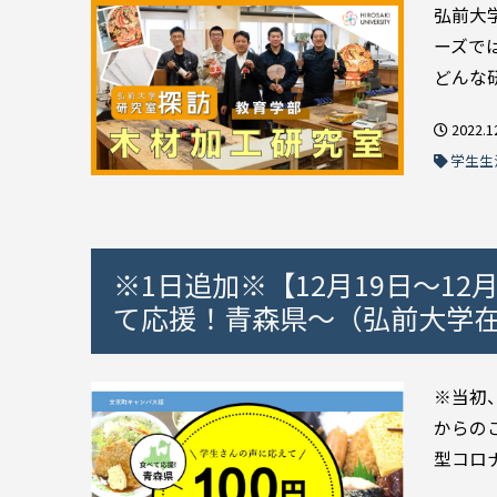
弘前大
ーズで
どんな研
2022.1
学生生
※1日追加※【12月19日～12
て応援！青森県～（弘前大学
※当初、
からの
型コロナ