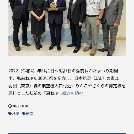
2022（令和4）年8月1日～8月7日の弘前ねぷたまつり期間
中、弘前ねぷた300年祭を記念し、日本航空（JAL）の青森―
羽田（東京）線の航空機入口付近にりんごやさくらの剪定枝を
原料とした弘前の「扇ねぷ ...
続きを読む
2022.08.01
地域
研究