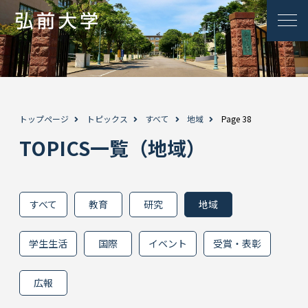
トップページ
トピックス
すべて
地域
Page 38
TOPICS一覧（地域）
すべて
教育
研究
地域
学生生活
国際
イベント
受賞・表彰
広報