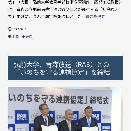
会」（会長：弘前大学教育学部技術教育講座 廣瀬孝准教授）
は、青森県立弘前高等学校の各クラスが運行する「弘高ねぷ
た」向けに、りんご剪定枝を原料とした ...
続きを読む
2022.08.01
地域
研究
弘前大学、青森放送（RAB）との
「いのちを守る連携協定」を締結