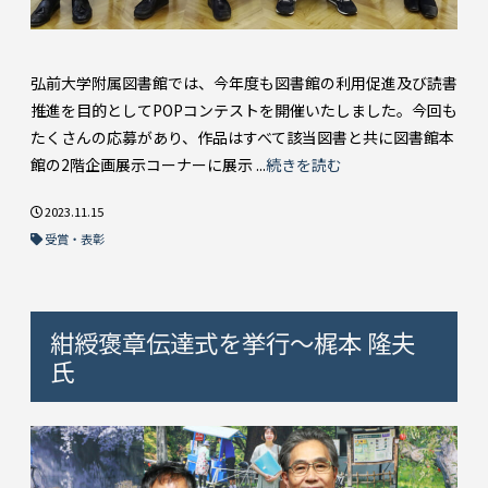
弘前大学附属図書館では、今年度も図書館の利用促進及び読書
推進を目的としてPOPコンテストを開催いたしました。今回も
たくさんの応募があり、作品はすべて該当図書と共に図書館本
館の2階企画展示コーナーに展示 ...
続きを読む
2023.11.15
受賞・表彰
紺綬褒章伝達式を挙行～梶本 隆夫
氏