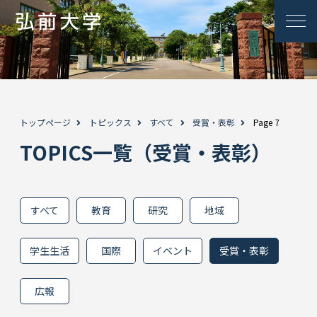
トップページ
トピックス
すべて
受賞・表彰
Page 7
TOPICS一覧（受賞・表彰）
すべて
教育
研究
地域
学生生活
国際
イベント
受賞・表彰
広報