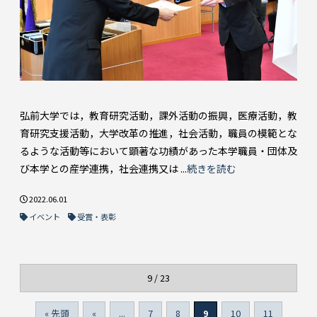
弘前大学では，教育研究活動，課外活動の振興，医療活動，教
育研究支援活動，大学改革の推進，社会活動，職員の模範とな
るような活動等において顕著な功績があった本学職員・団体及
び本学との産学連携，社会連携又は ...
続きを読む
2022.06.01
イベント
受賞・表彰
9 / 23
« 先頭
«
...
7
8
9
10
11