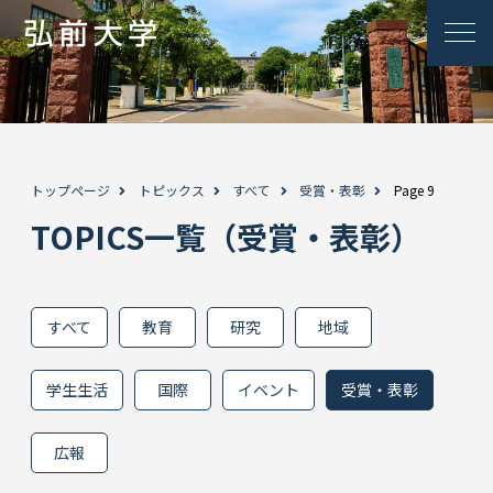
トップページ
トピックス
すべて
受賞・表彰
Page 9
TOPICS一覧（受賞・表彰）
すべて
教育
研究
地域
学生生活
国際
イベント
受賞・表彰
広報