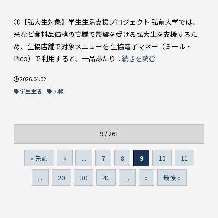
①【弘大生対象】学生生活支援プロジェクト 弘前大学では、
米など食料品価格の高騰で影響を受ける弘大生を支援するた
め、生協店舗で対象メニューを 生協電子マネー（ミール・
Pico）で利用すると、一品あたり ...
続きを読む
2026.04.02
学生生活
広報
9 / 261
« 先頭
«
...
7
8
9
10
11
...
20
30
40
...
»
最後 »