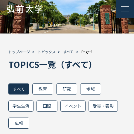
トップページ
トピックス
すべて
Page 9
TOPICS一覧（すべて）
すべて
教育
研究
地域
学生生活
国際
イベント
受賞・表彰
広報