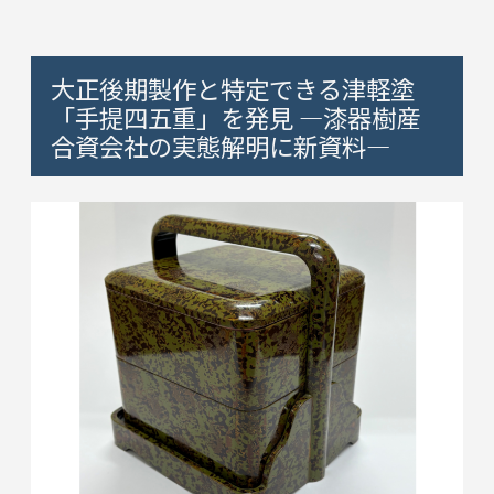
大正後期製作と特定できる津軽塗
「手提四五重」を発見 ―漆器樹産
合資会社の実態解明に新資料―