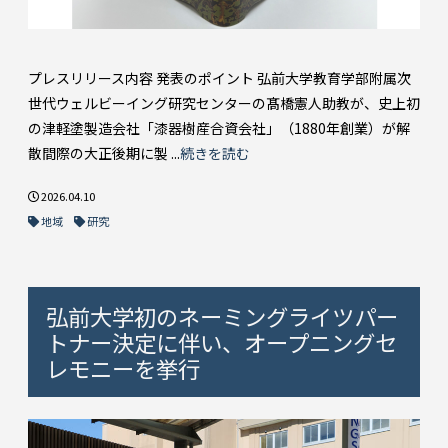
プレスリリース内容 発表のポイント 弘前大学教育学部附属次
世代ウェルビーイング研究センターの髙橋憲人助教が、史上初
の津軽塗製造会社「漆器樹産合資会社」（1880年創業）が解
散間際の大正後期に製 ...
続きを読む
2026.04.10
地域
研究
弘前大学初のネーミングライツパー
トナー決定に伴い、オープニングセ
レモニーを挙行